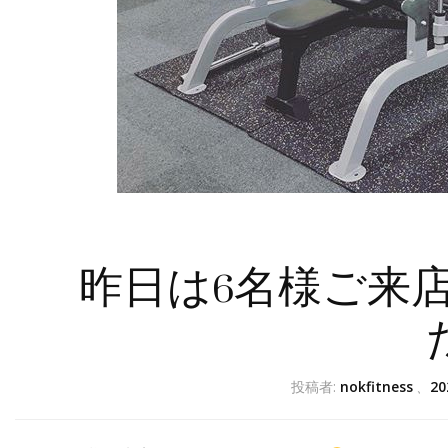
昨日は6名様ご来
投稿者:
nokfitness
、
2