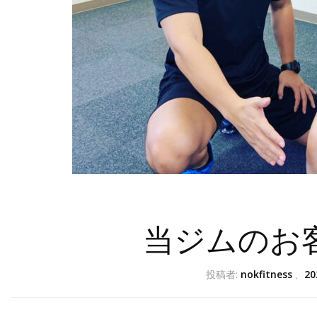
当ジムのお
投稿者:
nokfitness
、
2